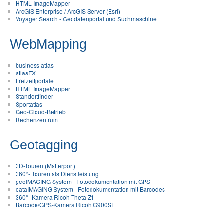
HTML ImageMapper
ArcGIS Enterprise / ArcGIS Server (Esri)
Voyager Search - Geodatenportal und Suchmaschine
WebMapping
business atlas
atlasFX
Freizeitportale
HTML ImageMapper
Standortfinder
Sportatlas
Geo-Cloud-Betrieb
Rechenzentrum
Geotagging
3D-Touren (Matterport)
360°- Touren als Dienstleistung
geoIMAGING System - Fotodokumentation mit GPS
dataIMAGING System - Fotodokumentation mit Barcodes
360°- Kamera Ricoh Theta Z1
Barcode/GPS-Kamera Ricoh G900SE