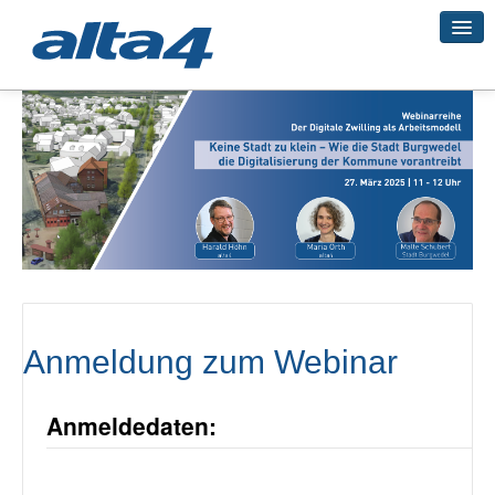
Geo-Systeme
Academy
Geo-Cloud
Anmeldung zum Webinar
Smart City
Anmeldedaten:
3D-Vermessung