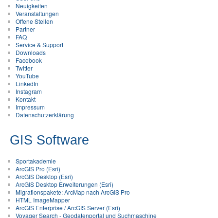
Neuigkeiten
Veranstaltungen
Offene Stellen
Partner
FAQ
Service & Support
Downloads
Facebook
Twitter
YouTube
LinkedIn
Instagram
Kontakt
Impressum
Datenschutzerklärung
GIS Software
Sportakademie
ArcGIS Pro (Esri)
ArcGIS Desktop (Esri)
ArcGIS Desktop Erweiterungen (Esri)
Migrationspakete: ArcMap nach ArcGIS Pro
HTML ImageMapper
ArcGIS Enterprise / ArcGIS Server (Esri)
Voyager Search - Geodatenportal und Suchmaschine