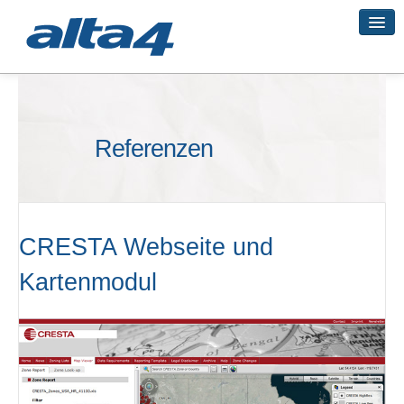
Geo-Systeme
Referenzen
Academy
Geo-Cloud
CRESTA Webseite und
Kartenmodul
Smart City
3D-Vermessung