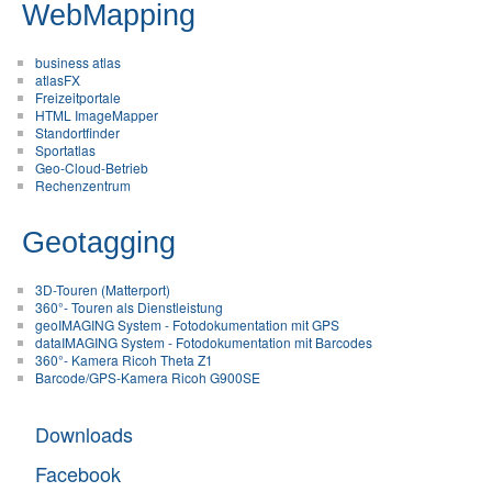
WebMapping
business atlas
atlasFX
Freizeitportale
HTML ImageMapper
Standortfinder
Sportatlas
Geo-Cloud-Betrieb
Rechenzentrum
Geotagging
3D-Touren (Matterport)
360°- Touren als Dienstleistung
geoIMAGING System - Fotodokumentation mit GPS
dataIMAGING System - Fotodokumentation mit Barcodes
360°- Kamera Ricoh Theta Z1
Barcode/GPS-Kamera Ricoh G900SE
Downloads
Facebook