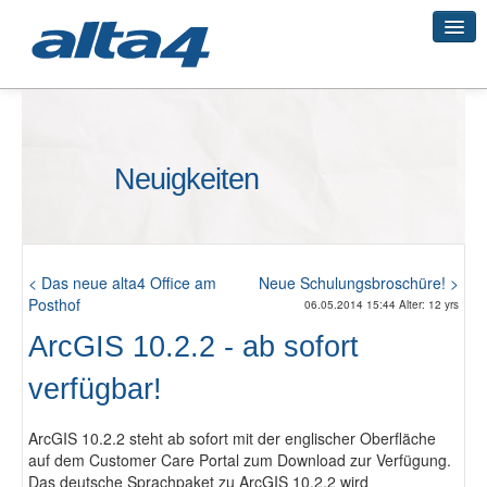
Geo-Systeme
Neuigkeiten
Academy
Geo-Cloud
< Das neue alta4 Office am
Neue Schulungsbroschüre! >
Posthof
06.05.2014 15:44 Alter: 12 yrs
ArcGIS 10.2.2 - ab sofort
Smart City
verfügbar!
3D-Vermessung
ArcGIS 10.2.2 steht ab sofort mit der englischer Oberfläche
auf dem Customer Care Portal zum Download zur Verfügung.
Das deutsche Sprachpaket zu ArcGIS 10.2.2 wird