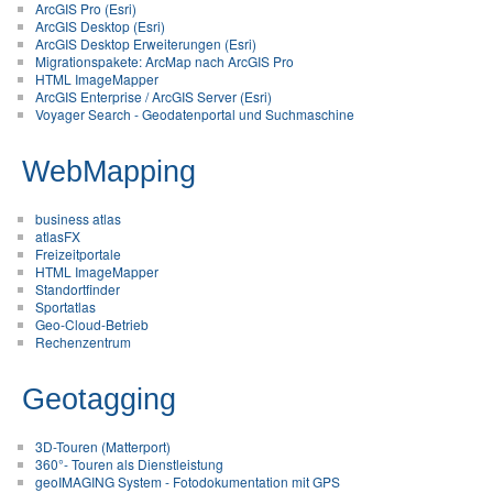
ArcGIS Pro (Esri)
ArcGIS Desktop (Esri)
ArcGIS Desktop Erweiterungen (Esri)
Migrationspakete: ArcMap nach ArcGIS Pro
HTML ImageMapper
ArcGIS Enterprise / ArcGIS Server (Esri)
Voyager Search - Geodatenportal und Suchmaschine
WebMapping
business atlas
atlasFX
Freizeitportale
HTML ImageMapper
Standortfinder
Sportatlas
Geo-Cloud-Betrieb
Rechenzentrum
Geotagging
3D-Touren (Matterport)
360°- Touren als Dienstleistung
geoIMAGING System - Fotodokumentation mit GPS