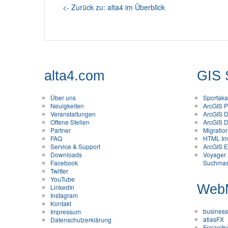
<- Zurück zu: alta4 im Überblick
alta4.com
GIS 
Über uns
Sportak
Neuigkeiten
ArcGIS Pr
Veranstaltungen
ArcGIS D
Offene Stellen
ArcGIS D
Partner
Migratio
FAQ
HTML Im
Service & Support
ArcGIS En
Downloads
Voyager 
Facebook
Suchmas
Twitter
YouTube
Web
LinkedIn
Instagram
Kontakt
business
Impressum
atlasFX
Datenschutzerklärung
Freizeitp