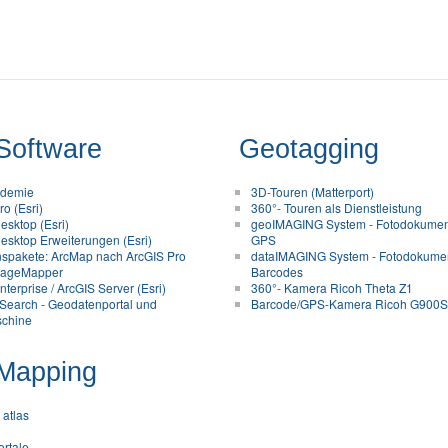
Software
Geotagging
ademie
3D-Touren (Matterport)
o (Esri)
360°- Touren als Dienstleistung
esktop (Esri)
geoIMAGING System - Fotodokument
esktop Erweiterungen (Esri)
GPS
nspakete: ArcMap nach ArcGIS Pro
dataIMAGING System - Fotodokumen
ageMapper
Barcodes
terprise / ArcGIS Server (Esri)
360°- Kamera Ricoh Theta Z1
Search - Geodatenportal und
Barcode/GPS-Kamera Ricoh G900
chine
Mapping
 atlas
ortale