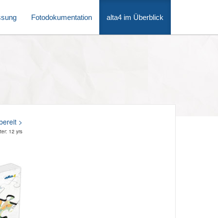
ssung
Fotodokumentation
alta4 im Überblick
ereit >
er: 12 yrs