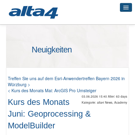
Geo-Systeme
Neuigkeiten
Academy
Geo-Cloud
Treffen Sie uns auf dem Esri-Anwendertreffen Bayern 2026 in
Würzburg >
< Kurs des Monats Mai: ArcGIS Pro Umsteiger
03.06.2026 15:40 Alter: 63 days
Smart City
Kurs des Monats
Kategorie: alta4 News, Academy
Juni: Geoprocessing &
3D-Vermessung
ModelBuilder