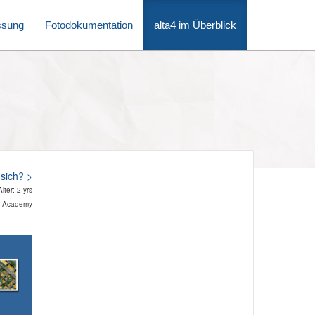
ssung
Fotodokumentation
alta4 im Überblick
sich? >
ter: 2 yrs
s, Academy