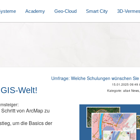
Systeme
Academy
Geo-Cloud
Smart City
3D-Verme
Umfrage: Welche Schulungen wünschen Sie 
15.01.2025 09:49 Al
e GIS-Welt!
Kategorie: alta4 New
Umsteiger:
n Schritt von ArcMap zu
tieg, um die Basics der