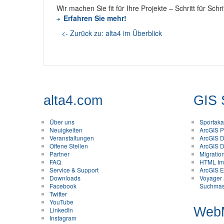
Wir machen Sie fit für Ihre Projekte – Schritt für Schrit
Erfahren Sie mehr!
<- Zurück zu: alta4 im Überblick
alta4.com
GIS 
Über uns
Sportak
Neuigkeiten
ArcGIS Pr
Veranstaltungen
ArcGIS D
Offene Stellen
ArcGIS D
Partner
Migratio
FAQ
HTML Im
Service & Support
ArcGIS En
Downloads
Voyager 
Facebook
Suchmas
Twitter
YouTube
Web
LinkedIn
Instagram