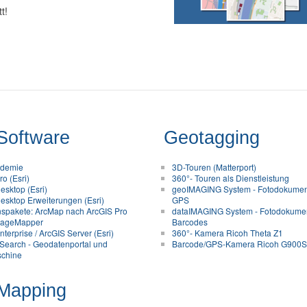
t!
Software
Geotagging
ademie
3D-Touren (Matterport)
o (Esri)
360°- Touren als Dienstleistung
esktop (Esri)
geoIMAGING System - Fotodokument
esktop Erweiterungen (Esri)
GPS
nspakete: ArcMap nach ArcGIS Pro
dataIMAGING System - Fotodokumen
ageMapper
Barcodes
terprise / ArcGIS Server (Esri)
360°- Kamera Ricoh Theta Z1
Search - Geodatenportal und
Barcode/GPS-Kamera Ricoh G900
chine
Mapping