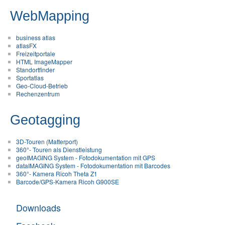
WebMapping
business atlas
atlasFX
Freizeitportale
HTML ImageMapper
Standortfinder
Sportatlas
Geo-Cloud-Betrieb
Rechenzentrum
Geotagging
3D-Touren (Matterport)
360°- Touren als Dienstleistung
geoIMAGING System - Fotodokumentation mit GPS
dataIMAGING System - Fotodokumentation mit Barcodes
360°- Kamera Ricoh Theta Z1
Barcode/GPS-Kamera Ricoh G900SE
Downloads