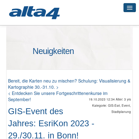
Geo-Systeme
Neuigkeiten
Academy
Geo-Cloud
Bereit, die Karten neu zu mischen? Schulung: Visualisierung &
Kartographie 30.-31.10. >
< Entdecken Sie unsere Fortgeschrittenenkurse im
September!
19.10.2023 12:34 Alter: 3 yrs
Smart City
Kategorie: GIS-Esri, Event,
GIS-Event des
Stadtplanung
Jahres: EsriKon 2023 -
3D-Vermessung
29./30.11. in Bonn!