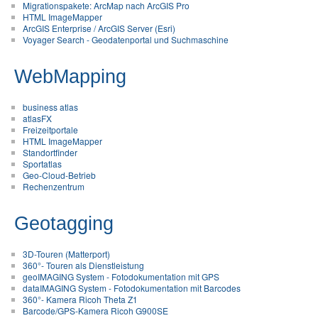
Migrationspakete: ArcMap nach ArcGIS Pro
HTML ImageMapper
ArcGIS Enterprise / ArcGIS Server (Esri)
Voyager Search - Geodatenportal und Suchmaschine
WebMapping
business atlas
atlasFX
Freizeitportale
HTML ImageMapper
Standortfinder
Sportatlas
Geo-Cloud-Betrieb
Rechenzentrum
Geotagging
3D-Touren (Matterport)
360°- Touren als Dienstleistung
geoIMAGING System - Fotodokumentation mit GPS
dataIMAGING System - Fotodokumentation mit Barcodes
360°- Kamera Ricoh Theta Z1
Barcode/GPS-Kamera Ricoh G900SE