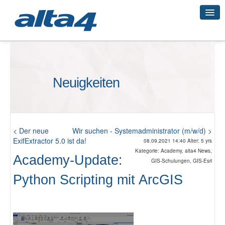
Geo-Systeme
Neuigkeiten
Academy
Geo-Cloud
< Der neue
Wir suchen - Systemadministrator (m/w/d) >
ExifExtractor 5.0 ist da!
08.09.2021 14:40 Alter: 5 yrs
Kategorie: Academy, alta4 News,
Academy-Update:
GIS-Schulungen, GIS-Esri
Smart City
Python Scripting mit ArcGIS
3D-Vermessung