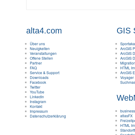
alta4.com
GIS 
Über uns
Sportak
Neuigkeiten
ArcGIS Pr
Veranstaltungen
ArcGIS D
Offene Stellen
ArcGIS D
Partner
Migratio
FAQ
HTML Im
Service & Support
ArcGIS En
Downloads
Voyager 
Facebook
Suchmas
Twitter
YouTube
Web
LinkedIn
Instagram
Kontakt
business
Impressum
atlasFX
Datenschutzerklärung
Freizeitp
HTML Im
Standort
Sportatl