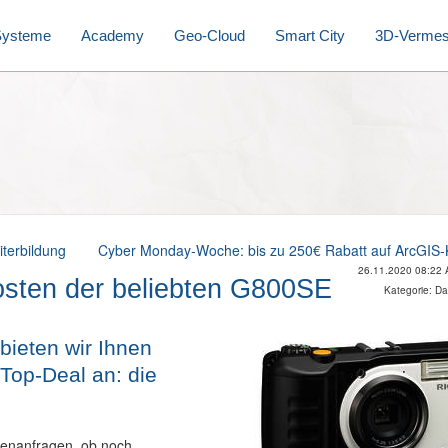
Systeme
Academy
Geo-Cloud
Smart City
3D-Verme
iterbildung
Cyber Monday-Woche: bis zu 250€ Rabatt auf ArcGIS-
26.11.2020 08:22 Al
osten der beliebten G800SE
Kategorie: D
bieten wir Ihnen
Top-Deal an: die
denanfragen, ob noch