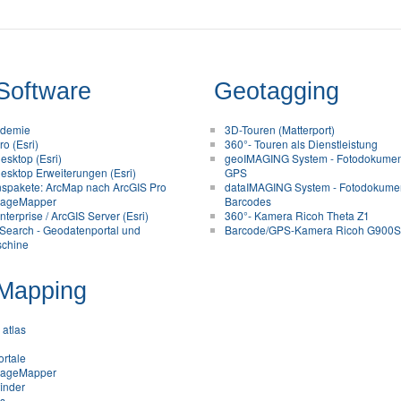
Software
Geotagging
ademie
3D-Touren (Matterport)
o (Esri)
360°- Touren als Dienstleistung
esktop (Esri)
geoIMAGING System - Fotodokument
esktop Erweiterungen (Esri)
GPS
nspakete: ArcMap nach ArcGIS Pro
dataIMAGING System - Fotodokumen
ageMapper
Barcodes
terprise / ArcGIS Server (Esri)
360°- Kamera Ricoh Theta Z1
Search - Geodatenportal und
Barcode/GPS-Kamera Ricoh G900
chine
Mapping
 atlas
ortale
ageMapper
finder
as