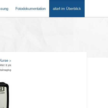
ssung
Fotodokumentation
alta4 im Überblick
Kurse >
ter: 6 yrs
ataImaging