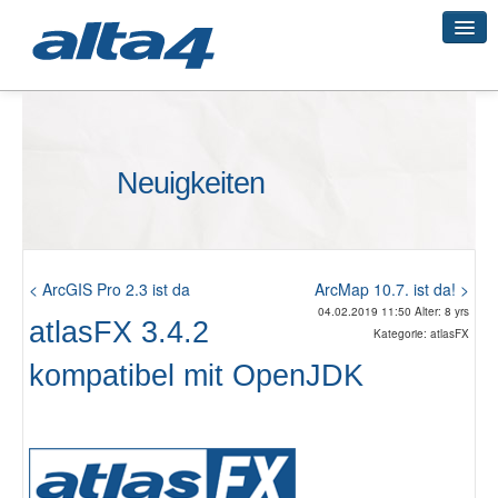
Geo-Systeme
Neuigkeiten
Academy
Geo-Cloud
< ArcGIS Pro 2.3 ist da
ArcMap 10.7. ist da! >
04.02.2019 11:50 Alter: 8 yrs
atlasFX 3.4.2
Kategorie: atlasFX
Smart City
kompatibel mit OpenJDK
3D-Vermessung