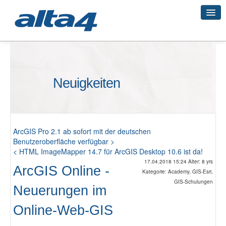
Geo-Systeme
Neuigkeiten
Academy
Geo-Cloud
ArcGIS Pro 2.1 ab sofort mit der deutschen
Benutzeroberfläche verfügbar >
< HTML ImageMapper 14.7 für ArcGIS Desktop 10.6 ist da!
17.04.2018 15:24 Alter: 8 yrs
Smart City
ArcGIS Online -
Kategorie: Academy, GIS-Esri,
GIS-Schulungen
Neuerungen im
3D-Vermessung
Online-Web-GIS