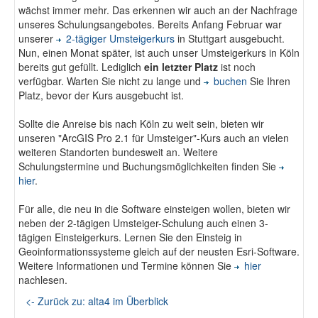
wächst immer mehr. Das erkennen wir auch an der Nachfrage
Fotodokumentation
unseres Schulungsangebotes. Bereits Anfang Februar war
unserer
2-tägiger Umsteigerkurs
in Stuttgart ausgebucht.
Nun, einen Monat später, ist auch unser Umsteigerkurs in Köln
alta4 im Überblick
bereits gut gefüllt. Lediglich
ein letzter Platz
ist noch
verfügbar. Warten Sie nicht zu lange und
buchen
Sie Ihren
Platz, bevor der Kurs ausgebucht ist.
Sollte die Anreise bis nach Köln zu weit sein, bieten wir
unseren "ArcGIS Pro 2.1 für Umsteiger"-Kurs auch an vielen
weiteren Standorten bundesweit an. Weitere
Schulungstermine und Buchungsmöglichkeiten finden Sie
hier
.
Für alle, die neu in die Software einsteigen wollen, bieten wir
neben der 2-tägigen Umsteiger-Schulung auch einen 3-
tägigen Einsteigerkurs. Lernen Sie den Einsteig in
Geoinformationssysteme gleich auf der neusten Esri-Software.
Weitere Informationen und Termine können Sie
hier
nachlesen.
<- Zurück zu: alta4 im Überblick