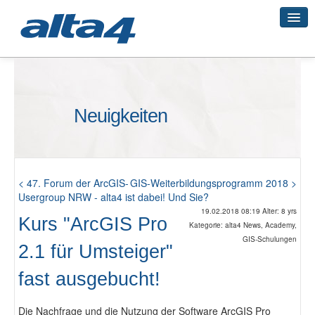
Geo-Systeme
Neuigkeiten
Academy
Geo-Cloud
< 47. Forum der ArcGIS-
GIS-Weiterbildungsprogramm 2018 >
Usergroup NRW - alta4 ist dabei! Und Sie?
19.02.2018 08:19 Alter: 8 yrs
Kurs "ArcGIS Pro
Kategorie: alta4 News, Academy,
Smart City
GIS-Schulungen
2.1 für Umsteiger"
fast ausgebucht!
3D-Vermessung
Die Nachfrage und die Nutzung der Software ArcGIS Pro