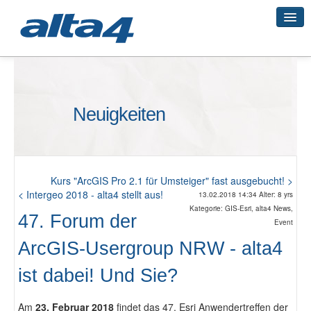
Geo-Systeme
Neuigkeiten
Academy
Geo-Cloud
Kurs "ArcGIS Pro 2.1 für Umsteiger" fast ausgebucht! >
< Intergeo 2018 - alta4 stellt aus!
13.02.2018 14:34 Alter: 8 yrs
Kategorie: GIS-Esri, alta4 News,
47. Forum der
Event
Smart City
ArcGIS-Usergroup NRW - alta4
ist dabei! Und Sie?
3D-Vermessung
Am
23. Februar 2018
findet das 47. Esri Anwendertreffen der