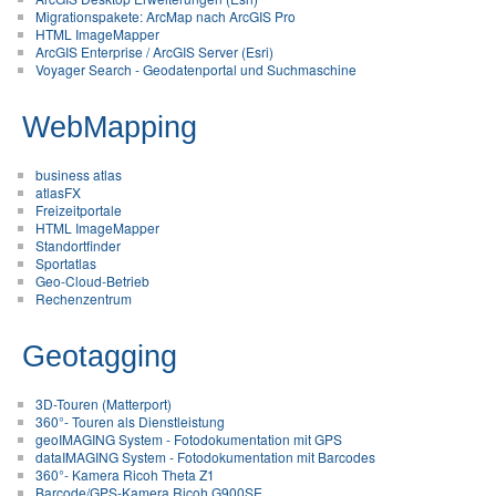
Migrationspakete: ArcMap nach ArcGIS Pro
HTML ImageMapper
ArcGIS Enterprise / ArcGIS Server (Esri)
Voyager Search - Geodatenportal und Suchmaschine
WebMapping
business atlas
atlasFX
Freizeitportale
HTML ImageMapper
Standortfinder
Sportatlas
Geo-Cloud-Betrieb
Rechenzentrum
Geotagging
3D-Touren (Matterport)
360°- Touren als Dienstleistung
geoIMAGING System - Fotodokumentation mit GPS
dataIMAGING System - Fotodokumentation mit Barcodes
360°- Kamera Ricoh Theta Z1
Barcode/GPS-Kamera Ricoh G900SE