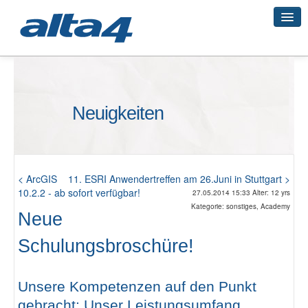
Geo-Systeme
Neuigkeiten
Academy
Geo-Cloud
< ArcGIS
11. ESRI Anwendertreffen am 26.Juni in Stuttgart >
10.2.2 - ab sofort verfügbar!
27.05.2014 15:33 Alter: 12 yrs
Kategorie: sonstiges, Academy
Neue
Smart City
Schulungsbroschüre!
3D-Vermessung
Unsere Kompetenzen auf den Punkt
gebracht: Unser Leistungsumfang,