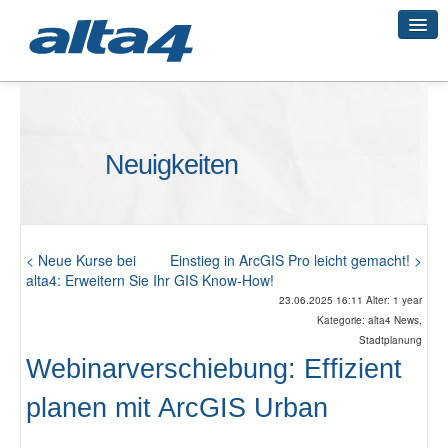
Geo-Systeme
Neuigkeiten
Academy
Geo-Cloud
< Neue Kurse bei
Einstieg in ArcGIS Pro leicht gemacht! >
alta4: Erweitern Sie Ihr GIS Know-How!
23.06.2025 16:11 Alter: 1 year
Kategorie: alta4 News,
Smart City
Stadtplanung
Webinarverschiebung: Effizient
3D-Vermessung
planen mit ArcGIS Urban