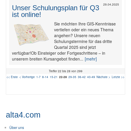
29.04.2025
Unser Schulungsplan für Q3
ist online!
Sie möchten Ihre GIS-Kenntnisse
vertiefen oder ein neues Thema
angehen? Unsere neuen
Schulungstermine für das dritte
Quartal 2025 sind jetzt
verfügbar!Ob Einsteiger oder Fortgeschrittene – in
unserem breiten Kursangebot finden...
[mehr]
Treffer 22 bis 28 von 299
<< Erste
< Vorherige
1-7
8-14
15-21
22-28
29-35
36-42
43-49
Nächste >
Letzte >>
alta4.com
Über uns