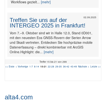
Workflows gezielt...
[mehr]
02.09.2025
Treffen Sie uns auf der
INTERGEO 2025 in Frankfurt!
Vom 7.–9. Oktober sind wir in Halle 12.0, Stand 0D001,
mit den neuesten Eos GNSS-Rovern der Serien Arrow
und Skadi vertreten. Entdecken Sie hochpräzise mobile
Datenerfassung – direkt kombinierbar mit ArcGIS
Online.Highlight: die...
[mehr]
Treffer 15 bis 21 von 299
<< Erste
< Vorherige
1-7
8-14
15-21
22-28
29-35
36-42
43-49
Nächste >
Letzte >>
alta4.com