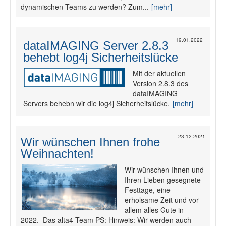
dynamischen Teams zu werden? Zum...
[mehr]
Fotodokumentation
19.01.2022
dataIMAGING Server 2.8.3
alta4 im Überblick
behebt log4j Sicherheitslücke
Mit der aktuellen
Version 2.8.3 des
dataIMAGING
Servers behebn wir die log4j Sicherheitslücke.
[mehr]
23.12.2021
Wir wünschen Ihnen frohe
Weihnachten!
Wir wünschen Ihnen und
Ihren Lieben gesegnete
Festtage, eine
erholsame Zeit und vor
allem alles Gute in
2022. Das alta4-Team PS: Hinweis: Wir werden auch