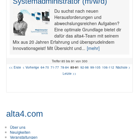
Systemadministrator (m/w/d)
Du suchst nach neuen
Herausforderungen und
abwechslungsreichen Aufgaben?
Eine optimale Grundlage bietet dir
dafür das alta4-Team mit seinem
Mix aus 20 Jahren Erfahrung und übersprudelndem
Innovationsgeist! Mit Übersicht und...
[mehr]
Treffer 85 bis 91 von 300
<< Erste
< Vorherige
64-70
71-77
78-84
85-91
92-98
99-105
106-112
Nächste >
Letzte >>
alta4.com
Über uns
Neuigkeiten
Veranstaltungen