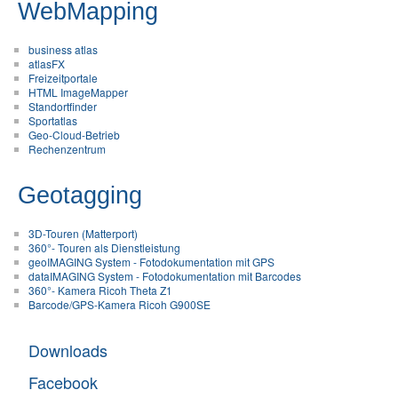
WebMapping
business atlas
atlasFX
Freizeitportale
HTML ImageMapper
Standortfinder
Sportatlas
Geo-Cloud-Betrieb
Rechenzentrum
Geotagging
3D-Touren (Matterport)
360°- Touren als Dienstleistung
geoIMAGING System - Fotodokumentation mit GPS
dataIMAGING System - Fotodokumentation mit Barcodes
360°- Kamera Ricoh Theta Z1
Barcode/GPS-Kamera Ricoh G900SE
Downloads
Facebook