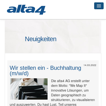
Geo-Systeme
Neuigkeiten
Academy
Geo-Cloud
14.03.2022
Wir stellen ein - Buchhaltung
(m/w/d)
Smart City
Die alta4 AG erstellt unter
dem Motto: "We Map It"
innovative Lösungen, um
3D-Vermessung
Daten geographisch zu
strukturieren, zu visualisieren
und auszuwerten. Du hast Lust, Teil unseres