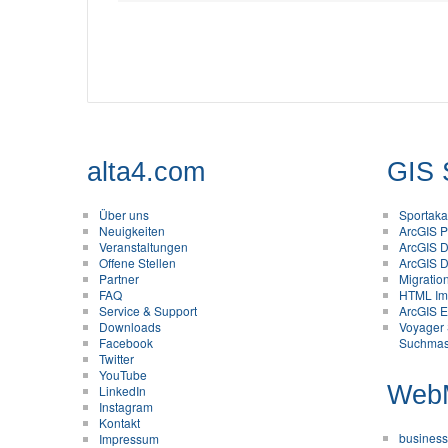
alta4.com
GIS 
Über uns
Sportak
Neuigkeiten
ArcGIS Pr
Veranstaltungen
ArcGIS D
Offene Stellen
ArcGIS D
Partner
Migratio
FAQ
HTML Im
Service & Support
ArcGIS En
Downloads
Voyager 
Facebook
Suchmas
Twitter
YouTube
Web
LinkedIn
Instagram
Kontakt
business
Impressum