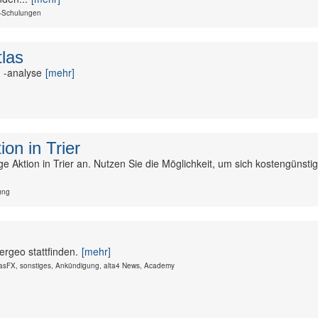
S-Schulungen
tlas
 -analyse
[mehr]
on in Trier
 Aktion in Trier an. Nutzen Sie die Möglichkeit, um sich kostengünst
ung
rgeo stattfinden.
[mehr]
lasFX, sonstiges, Ankündigung, alta4 News, Academy