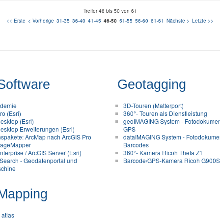
Treffer 46 bis 50 von 61
<< Erste
< Vorherige
31-35
36-40
41-45
46-50
51-55
56-60
61-61
Nächste >
Letzte >>
Software
Geotagging
ademie
3D-Touren (Matterport)
o (Esri)
360°- Touren als Dienstleistung
esktop (Esri)
geoIMAGING System - Fotodokument
esktop Erweiterungen (Esri)
GPS
nspakete: ArcMap nach ArcGIS Pro
dataIMAGING System - Fotodokumen
ageMapper
Barcodes
terprise / ArcGIS Server (Esri)
360°- Kamera Ricoh Theta Z1
Search - Geodatenportal und
Barcode/GPS-Kamera Ricoh G900
chine
Mapping
 atlas