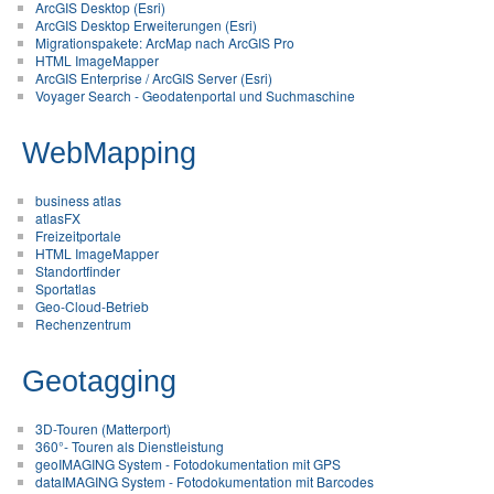
ArcGIS Desktop (Esri)
ArcGIS Desktop Erweiterungen (Esri)
Migrationspakete: ArcMap nach ArcGIS Pro
HTML ImageMapper
ArcGIS Enterprise / ArcGIS Server (Esri)
Voyager Search - Geodatenportal und Suchmaschine
WebMapping
business atlas
atlasFX
Freizeitportale
HTML ImageMapper
Standortfinder
Sportatlas
Geo-Cloud-Betrieb
Rechenzentrum
Geotagging
3D-Touren (Matterport)
360°- Touren als Dienstleistung
geoIMAGING System - Fotodokumentation mit GPS
dataIMAGING System - Fotodokumentation mit Barcodes