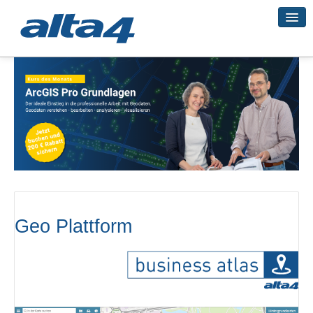
Geo-Systeme
Academy
Geo-Cloud
Geo Plattform
Smart City
3D-Vermessung