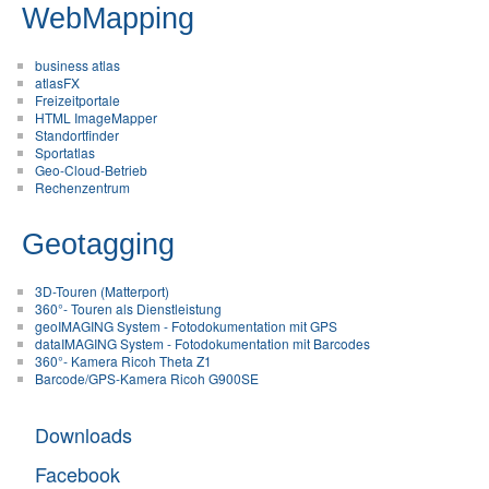
WebMapping
business atlas
atlasFX
Freizeitportale
HTML ImageMapper
Standortfinder
Sportatlas
Geo-Cloud-Betrieb
Rechenzentrum
Geotagging
3D-Touren (Matterport)
360°- Touren als Dienstleistung
geoIMAGING System - Fotodokumentation mit GPS
dataIMAGING System - Fotodokumentation mit Barcodes
360°- Kamera Ricoh Theta Z1
Barcode/GPS-Kamera Ricoh G900SE
Downloads
Facebook