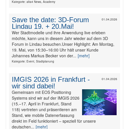
Kategorie: alta4 News, Academy
Fotodokumentation
Save the date: 3D-Forum
01.04.2026
Lindau 19. + 20.Mai!
alta4 im Überblick
Wer Stadtmodelle und ihre Anwendung live erleben
möchte, kann uns in diesem Jahr wieder auf dem 3D
Forum in Lindau besuchen.Unser Highlight: Am Montag,
19. Mai, von 15:30–16:00 Uhr hält unser Kunde
Johannes Markus Becker von der...
[mehr]
Kategorie: Event, Stadtplanung
IMGIS 2026 in Frankfurt -
01.04.2026
wir sind dabei!
Gemeinsam mit EOS Positioning
Systems sind wir auf der IMGIS 2026
(15.–17. April in Frankfurt, Stand
118) vertreten und präsentieren am
Stand, wie mobile Datenerfassung
direkt im Feld funktioniert – speziell für unsere
deutschen...
[mehr]