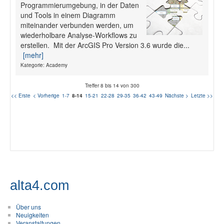
Programmierumgebung, in der Daten
und Tools in einem Diagramm
miteinander verbunden werden, um
wiederholbare Analyse-Workflows zu
erstellen. Mit der ArcGIS Pro Version 3.6 wurde die...
[mehr]
Kategorie: Academy
Treffer 8 bis 14 von 300
<< Erste
< Vorherige
1-7
8-14
15-21
22-28
29-35
36-42
43-49
Nächste >
Letzte >>
alta4.com
Über uns
Neuigkeiten
Veranstaltungen