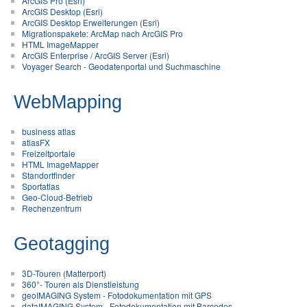
ArcGIS Pro (Esri)
ArcGIS Desktop (Esri)
ArcGIS Desktop Erweiterungen (Esri)
Migrationspakete: ArcMap nach ArcGIS Pro
HTML ImageMapper
ArcGIS Enterprise / ArcGIS Server (Esri)
Voyager Search - Geodatenportal und Suchmaschine
WebMapping
business atlas
atlasFX
Freizeitportale
HTML ImageMapper
Standortfinder
Sportatlas
Geo-Cloud-Betrieb
Rechenzentrum
Geotagging
3D-Touren (Matterport)
360°- Touren als Dienstleistung
geoIMAGING System - Fotodokumentation mit GPS
dataIMAGING System - Fotodokumentation mit Barcodes