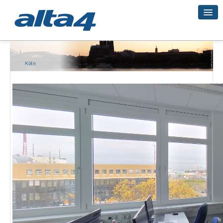
Geo-Systeme
Academy
Geo-Cloud
Smart City
3D-Vermessung