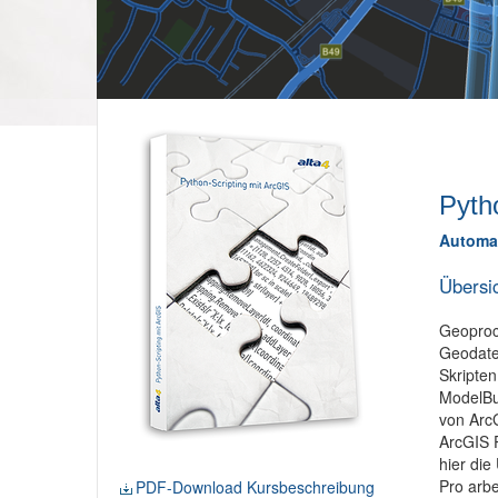
Pyth
Automat
Übersi
Geoproce
Geodaten
Skripten
ModelBui
von ArcG
ArcGIS P
hier die
Pro arbe
PDF-Download Kursbeschreibung