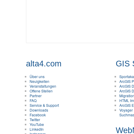
alta4.com
GIS 
Über uns
Sportak
Neuigkeiten
ArcGIS Pr
Veranstaltungen
ArcGIS D
Offene Stellen
ArcGIS D
Partner
Migratio
FAQ
HTML Im
Service & Support
ArcGIS En
Downloads
Voyager 
Facebook
Suchmas
Twitter
YouTube
Web
LinkedIn
Instagram