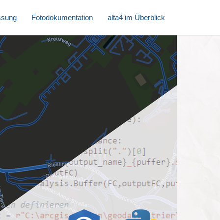
ssung
Fotodokumentation
alta4 im Überblick