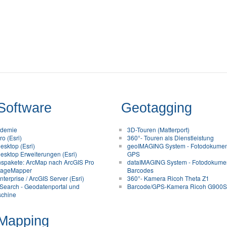
Software
Geotagging
ademie
3D-Touren (Matterport)
o (Esri)
360°- Touren als Dienstleistung
esktop (Esri)
geoIMAGING System - Fotodokument
esktop Erweiterungen (Esri)
GPS
nspakete: ArcMap nach ArcGIS Pro
dataIMAGING System - Fotodokumen
ageMapper
Barcodes
terprise / ArcGIS Server (Esri)
360°- Kamera Ricoh Theta Z1
Search - Geodatenportal und
Barcode/GPS-Kamera Ricoh G900
chine
Mapping