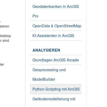
Geodatenbanken in ArcGIS
Pro
e
OpenData & OpenStreetMap
sieren
KI-Assistenten in ArcGIS
Desktop
r sind.
ANALYSIEREN
Grundlagen ArcGIS Arcade
ter
Geoprocessing und
ModelBuilder
Python-Scripting mit ArcGIS
Geländemodellierung mit