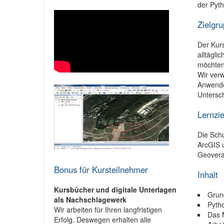
der Pyth
Zielgr
Der Kurs
alltägli
möchten
Wir verw
Anwende
Untersch
Lernzie
Die Schu
ArcGIS u
Geovera
Bonus für Kursteilnehmer
Inhalt
Kursbücher und digitale Unterlagen
Grund
als Nachschlagewerk
Pyth
Wir arbeiten für Ihren langfristigen
Das 
Erfolg. Deswegen erhalten alle